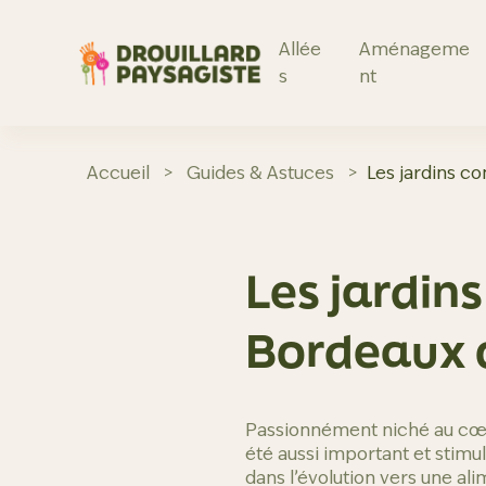
Aller
au
contenu
Allée
Aménageme
s
nt
Accueil
>
Guides & Astuces
>
Les jardins c
Les jardin
Bordeaux c
Passionnément niché au cœur
été aussi important et stimu
dans l’évolution vers une al