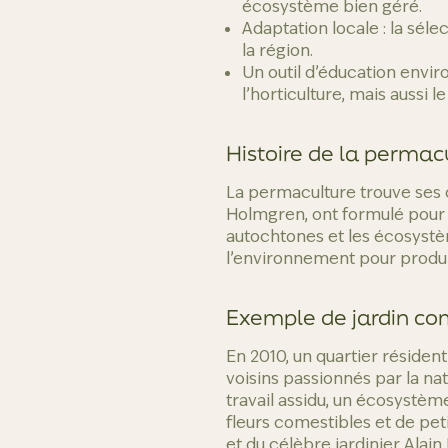
écosystème bien géré.
Adaptation locale : la sél
la région.
Un outil d’éducation envir
l’horticulture, mais aussi l
Histoire de la permac
La permaculture trouve ses o
Holmgren, ont formulé pour l
autochtones et les écosystè
l’environnement pour produir
Exemple de jardin co
En 2010, un quartier résiden
voisins passionnés par la nat
travail assidu, un écosystèm
fleurs comestibles et de petit
et du célèbre jardinier Alain