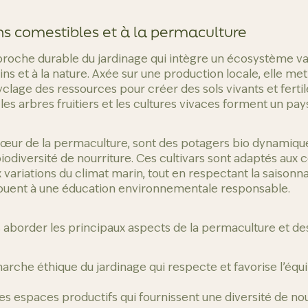
ins comestibles et à la permaculture
roche durable du jardinage qui intègre un écosystème va
ns et à la nature. Axée sur une production locale, elle met l
clage des ressources pour créer des sols vivants et fertil
es arbres fruitiers et les cultures vivaces forment un pay
 cœur de la permaculture, sont des potagers bio dynamiq
odiversité de nourriture. Ces cultivars sont adaptés aux c
ux variations du climat marin, tout en respectant la saisonna
ibuent à une éducation environnementale responsable.
 aborder les principaux aspects de la permaculture et des
rche éthique du jardinage qui respecte et favorise l’équi
des espaces productifs qui fournissent une diversité de no