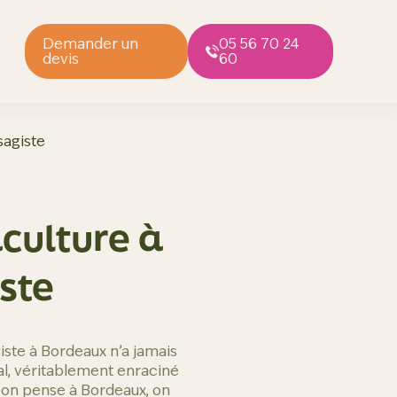
Demander un
05 56 70 24
devis
60
sagiste
culture à
ste
ste à Bordeaux n’a jamais
ial, véritablement enraciné
d on pense à Bordeaux, on