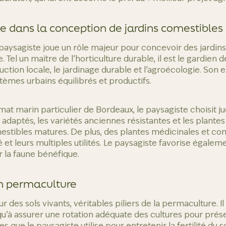
te dans la conception de jardins comestible
e paysagiste joue un rôle majeur pour concevoir des jardin
 Tel un maître de l’horticulture durable, il est le gardien 
ction locale, le jardinage durable et l’agroécologie. Son 
mes urbains équilibrés et productifs.
at marin particulier de Bordeaux, le paysagiste choisit 
 adaptés, les variétés anciennes résistantes et les plantes
estibles matures. De plus, des plantes médicinales et co
é et leurs multiples utilités. Le paysagiste favorise égalem
 la faune bénéfique.
en permaculture
r des sols vivants, véritables piliers de la permaculture. Il
u’à assurer une rotation adéquate des cultures pour préserv
s que le paysagiste utilise pour entretenir la fertilité du so