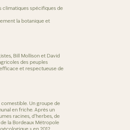
s climatiques spécifiques de
lement la botanique et
tes, Bill Mollison et David
 agricoles des peuples
 efficace et respectueuse de
in comestible. Un groupe de
munal en friche. Après un
gumes racines, d’herbes, de
ion de la Bordeaux Métropole
groécologique » en 2012.