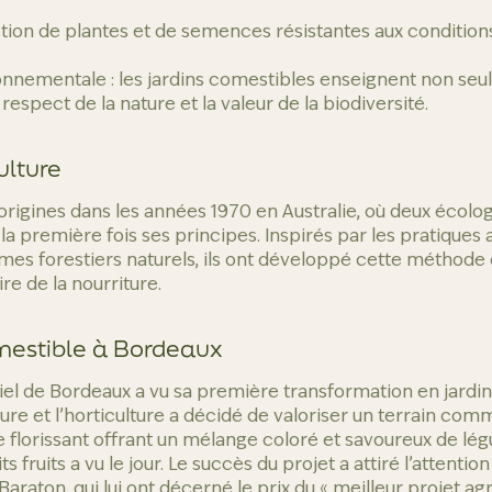
ection de plantes et de semences résistantes aux condition
onnementale : les jardins comestibles enseignent non seu
e respect de la nature et la valeur de la biodiversité.
ulture
rigines dans les années 1970 en Australie, où deux écologis
a première fois ses principes. Inspirés par les pratiques
mes forestiers naturels, ils ont développé cette méthode
e de la nourriture.
mestible à Bordeaux
tiel de Bordeaux a vu sa première transformation en jard
ure et l’horticulture a décidé de valoriser un terrain com
e florissant offrant un mélange coloré et savoureux de lé
s fruits a vu le jour. Le succès du projet a attiré l’attent
 Baraton, qui lui ont décerné le prix du « meilleur projet a