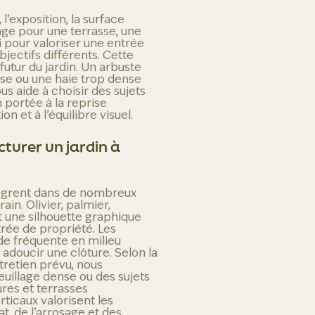
 l’exposition, la surface
age pour une terrasse, une
ri pour valoriser une entrée
jectifs différents.
Cette
futur du jardin. Un arbuste
sse ou une haie trop dense
s aide à choisir des sujets
portée à la reprise
on et à l’équilibre visuel.
cturer un jardin à
tègrent dans de nombreux
ain. Olivier, palmier,
t une silhouette graphique
trée de propriété.
Les
de fréquente en milieu
ou adoucir une clôture. Selon la
ntretien prévu, nous
euillage dense ou des sujets
ures et terrasses
rticaux valorisent les
at, de l’arrosage et des