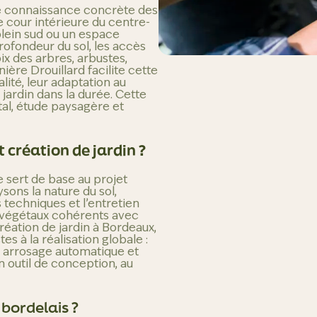
e connaissance concrète des
e cour intérieure du centre-
 plein sud ou un espace
profondeur du sol, les accès
ix des arbres, arbustes,
nière Drouillard facilite cette
lité, leur adaptation au
 jardin dans la durée. Cette
tal, étude paysagère et
 création de jardin ?
e sert de base au projet
sons la nature du sol,
s techniques et l’entretien
s végétaux cohérents avec
réation de jardin à Bordeaux,
s à la réalisation globale :
n, arrosage automatique et
n outil de conception, au
 bordelais ?