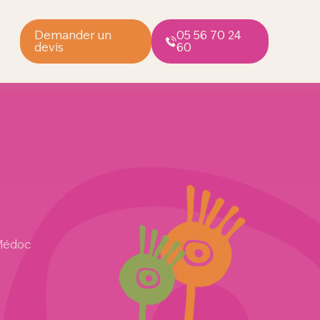
Demander un
05 56 70 24
devis
60
 Médoc