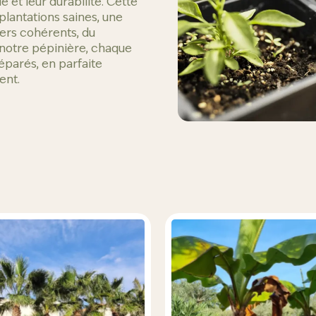
e et leur durabilité. Cette
lantations saines, une
ers cohérents, du
 notre pépinière, chaque
parés, en parfaite
ent.