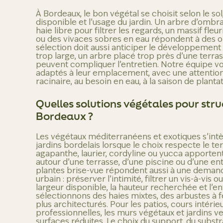
À Bordeaux, le bon végétal se choisit selon le sol,
disponible et l’usage du jardin. Un arbre d’ombr
haie libre pour filtrer les regards, un massif fleu
ou des vivaces sobres en eau répondent à des ob
sélection doit aussi anticiper le développement 
trop large, un arbre placé trop près d’une terra
peuvent compliquer l’entretien. Notre équipe vou
adaptés à leur emplacement, avec une attention 
racinaire, au besoin en eau, à la saison de plantati
Quelles solutions végétales pour stru
Bordeaux ?
Les végétaux méditerranéens et exotiques s’in
jardins bordelais lorsque le choix respecte le terr
agapanthe, laurier, cordyline ou yucca apporten
autour d’une terrasse, d’une piscine ou d’une en
plantes brise-vue répondent aussi à une deman
urbain : préserver l’intimité, filtrer un vis-à-vis 
largeur disponible, la hauteur recherchée et l’e
sélectionnons des haies mixtes, des arbustes à f
plus architecturés.
Pour les patios, cours intérie
professionnelles, les murs végétaux et jardins ve
surfaces réduites. Le choix du support, du substr