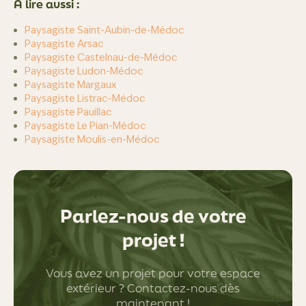
À lire aussi :
Paysagiste Saint-Aubin-de-Médoc
Paysagiste Arsac
Paysagiste Castelnau-de-Médoc
Paysagiste Ludon-Médoc
Paysagiste Margaux
Paysagiste Listrac-Médoc
Paysagiste Pauillac
Paysagiste Le Pian-Médoc
Paysagiste Moulis-en-Médoc
Parlez-nous de votre
projet !
Vous avez un projet pour votre espace
extérieur ? Contactez-nous dès
maintenant !