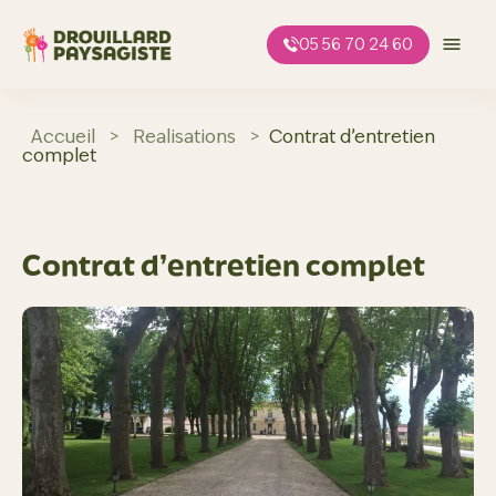
Aller
au
05 56 70 24 60
contenu
Accueil
>
Realisations
>
Contrat d’entretien
complet
Contrat d’entretien complet