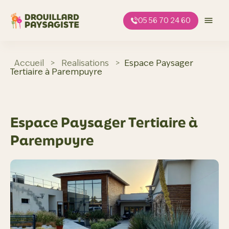
Aller
au
05 56 70 24 60
contenu
Accueil
>
Realisations
>
Espace Paysager
Tertiaire à Parempuyre
Espace Paysager Tertiaire à
Parempuyre