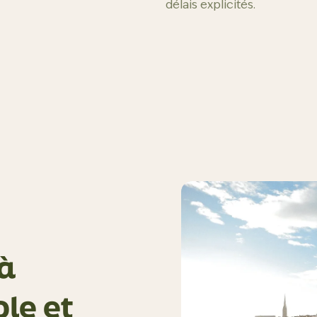
délais explicités.
à
le et