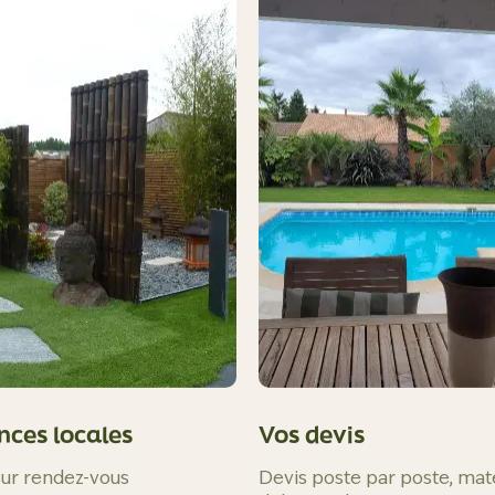
nces locales
Vos devis
sur rendez-vous
Devis poste par poste, mat