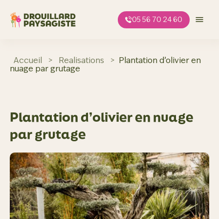
Aller
au
05 56 70 24 60
contenu
Accueil
>
Realisations
>
Plantation d’olivier en
nuage par grutage
Plantation d’olivier en nuage
par grutage