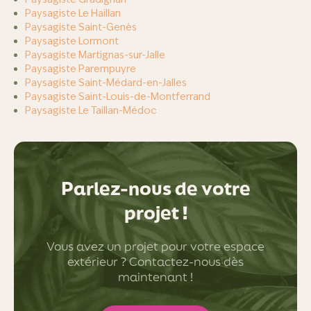
Paysagiste Le Haillan
Paysagiste Saint-Genès
Paysagiste Lormont
Paysagiste Martignas-sur-Jalle
Paysagiste Parempuyre
Paysagiste Saint-Médard-en-Jalles
Paysagiste Saint-Louis-de-Montferrand
Paysagiste Le Taillan-Médoc
Parlez-nous de votre
projet !
Vous avez un projet pour votre espace
extérieur ? Contactez-nous dès
maintenant !