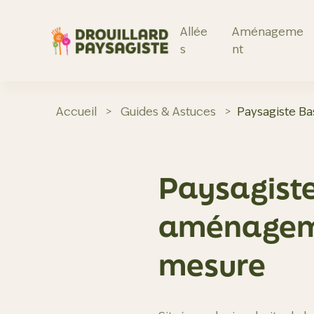
Aller
au
contenu
Allée
Aménageme
s
nt
Accueil
>
Guides & Astuces
>
Paysagiste Ba
Paysagiste
aménagemen
mesure