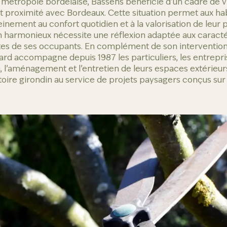
la métropole bordelaise, Bassens bénéficie d’un cadre de v
et proximité avec Bordeaux. Cette situation permet aux ha
einement au confort quotidien et à la valorisation de leur
n harmonieux nécessite une réflexion adaptée aux caractér
es de ses occupants. En complément de son intervention
llard accompagne depuis 1987 les particuliers, les entrepri
n, l’aménagement et l’entretien de leurs espaces extérieur
toire girondin au service de projets paysagers conçus su