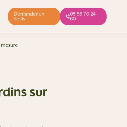
Demander un
05 56 70 24
devis
60
r mesure
dins sur