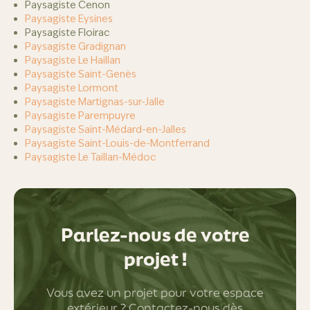
Paysagiste Cenon
Paysagiste Eysines
Paysagiste Floirac
Paysagiste Gradignan
Paysagiste Le Haillan
Paysagiste Saint-Genès
Paysagiste Lormont
Paysagiste Martignas-sur-Jalle
Paysagiste Parempuyre
Paysagiste Saint-Médard-en-Jalles
Paysagiste Saint-Louis-de-Montferrand
Paysagiste Le Taillan-Médoc
Parlez-nous de votre
projet !
Vous avez un projet pour votre espace
extérieur ? Contactez-nous dès